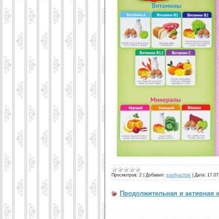
Просмотров:
2
|
Добавил:
svetlyachok
|
Дата:
17.07
Продолжительная и активная 