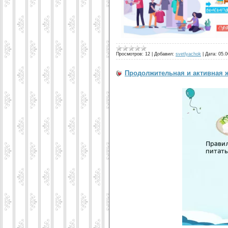
Просмотров:
12
|
Добавил:
svetlyachok
|
Дата:
05.0
Продолжительная и активная 